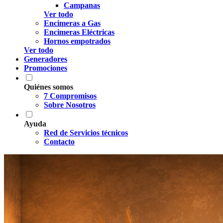
Campanas
Ver todo
Encimeras a Gas
Encimeras Eléctricas
Hornos empotrados
Ver todo
Generadores
Promociones
Quiénes somos
7 Compromisos
Sobre Nosotros
Ayuda
Red de Servicios técnicos
Contacto