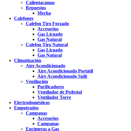
Calientacamas
Repuestos
Mecha
Calefones
Calefon Tiro Forzado
Accesorios
Gas Licuado
Gas Natural
Calefon Tiro Natural
Gas Licuado
Gas Natural
Climatización
Aire Acondicionado
Aire Acondicionado Portátil
Aire Acondicionado Split
Ventilación
Purificadores
Ventilador de Pedestal
Ventilador Torre
Electrodomésticos
Empotrados
Campanas
Accesorios
Campanas
Encimeras a Gas