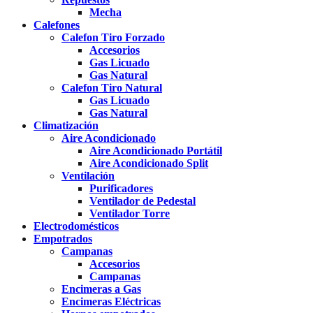
Mecha
Calefones
Calefon Tiro Forzado
Accesorios
Gas Licuado
Gas Natural
Calefon Tiro Natural
Gas Licuado
Gas Natural
Climatización
Aire Acondicionado
Aire Acondicionado Portátil
Aire Acondicionado Split
Ventilación
Purificadores
Ventilador de Pedestal
Ventilador Torre
Electrodomésticos
Empotrados
Campanas
Accesorios
Campanas
Encimeras a Gas
Encimeras Eléctricas