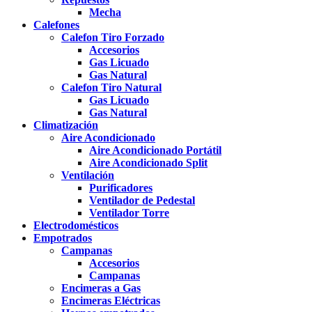
Mecha
Calefones
Calefon Tiro Forzado
Accesorios
Gas Licuado
Gas Natural
Calefon Tiro Natural
Gas Licuado
Gas Natural
Climatización
Aire Acondicionado
Aire Acondicionado Portátil
Aire Acondicionado Split
Ventilación
Purificadores
Ventilador de Pedestal
Ventilador Torre
Electrodomésticos
Empotrados
Campanas
Accesorios
Campanas
Encimeras a Gas
Encimeras Eléctricas