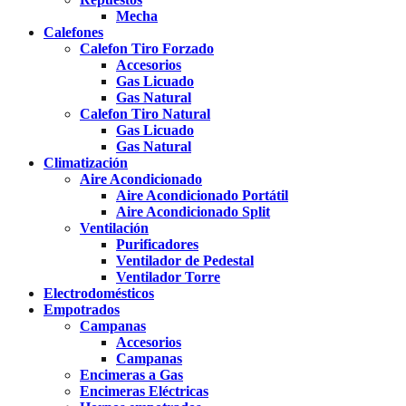
Mecha
Calefones
Calefon Tiro Forzado
Accesorios
Gas Licuado
Gas Natural
Calefon Tiro Natural
Gas Licuado
Gas Natural
Climatización
Aire Acondicionado
Aire Acondicionado Portátil
Aire Acondicionado Split
Ventilación
Purificadores
Ventilador de Pedestal
Ventilador Torre
Electrodomésticos
Empotrados
Campanas
Accesorios
Campanas
Encimeras a Gas
Encimeras Eléctricas