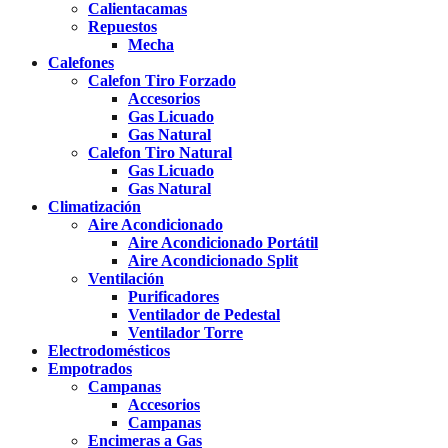
Calientacamas
Repuestos
Mecha
Calefones
Calefon Tiro Forzado
Accesorios
Gas Licuado
Gas Natural
Calefon Tiro Natural
Gas Licuado
Gas Natural
Climatización
Aire Acondicionado
Aire Acondicionado Portátil
Aire Acondicionado Split
Ventilación
Purificadores
Ventilador de Pedestal
Ventilador Torre
Electrodomésticos
Empotrados
Campanas
Accesorios
Campanas
Encimeras a Gas