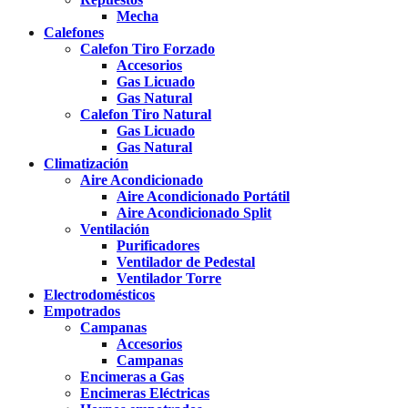
Mecha
Calefones
Calefon Tiro Forzado
Accesorios
Gas Licuado
Gas Natural
Calefon Tiro Natural
Gas Licuado
Gas Natural
Climatización
Aire Acondicionado
Aire Acondicionado Portátil
Aire Acondicionado Split
Ventilación
Purificadores
Ventilador de Pedestal
Ventilador Torre
Electrodomésticos
Empotrados
Campanas
Accesorios
Campanas
Encimeras a Gas
Encimeras Eléctricas