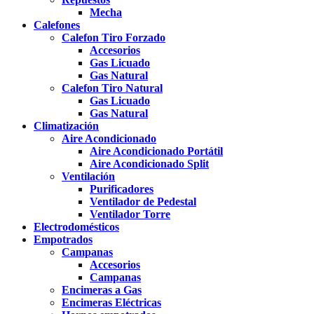
Mecha
Calefones
Calefon Tiro Forzado
Accesorios
Gas Licuado
Gas Natural
Calefon Tiro Natural
Gas Licuado
Gas Natural
Climatización
Aire Acondicionado
Aire Acondicionado Portátil
Aire Acondicionado Split
Ventilación
Purificadores
Ventilador de Pedestal
Ventilador Torre
Electrodomésticos
Empotrados
Campanas
Accesorios
Campanas
Encimeras a Gas
Encimeras Eléctricas