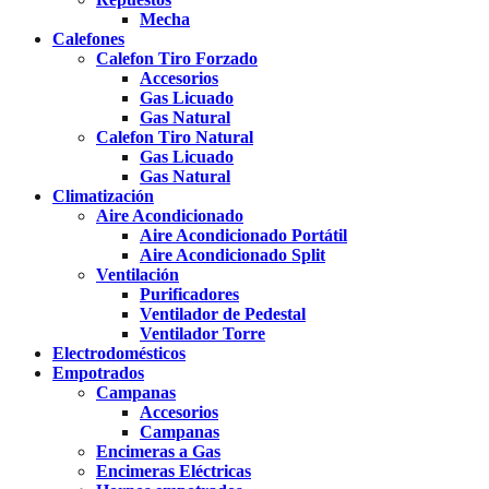
Mecha
Calefones
Calefon Tiro Forzado
Accesorios
Gas Licuado
Gas Natural
Calefon Tiro Natural
Gas Licuado
Gas Natural
Climatización
Aire Acondicionado
Aire Acondicionado Portátil
Aire Acondicionado Split
Ventilación
Purificadores
Ventilador de Pedestal
Ventilador Torre
Electrodomésticos
Empotrados
Campanas
Accesorios
Campanas
Encimeras a Gas
Encimeras Eléctricas