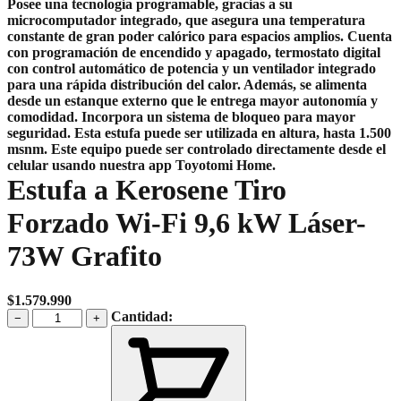
Posee una tecnología programable, gracias a su
microcomputador integrado, que asegura una temperatura
constante de gran poder calórico para espacios amplios. Cuenta
con programación de encendido y apagado, termostato digital
con control automático de potencia y un ventilador integrado
para una rápida distribución del calor. Además, se alimenta
desde un estanque externo que le entrega mayor autonomía y
comodidad. Incorpora un sistema de bloqueo para mayor
seguridad. Esta estufa puede ser utilizada en altura, hasta 1.500
msnm.
Este equipo puede ser controlado directamente desde el
celular usando nuestra app Toyotomi Home.
Estufa a Kerosene Tiro
Forzado Wi-Fi 9,6 kW Láser-
73W Grafito
$
1.579.990
Estufa
Cantidad:
−
+
a
Kerosene
Tiro
Forzado
Wi-