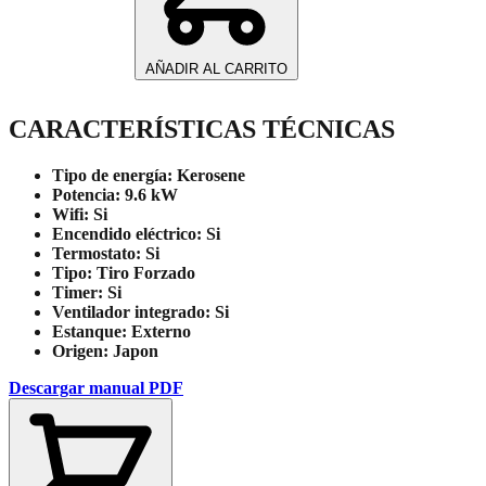
Fi
9,6
kW
AÑADIR AL CARRITO
Láser-
73W
Grafito
CARACTERÍSTICAS TÉCNICAS
cantidad
Tipo de energía:
Kerosene
Potencia:
9.6 kW
Wifi:
Si
Encendido eléctrico:
Si
Termostato:
Si
Tipo:
Tiro Forzado
Timer:
Si
Ventilador integrado:
Si
Estanque:
Externo
Origen:
Japon
Descargar manual PDF