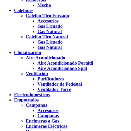
Mecha
Calefones
Calefon Tiro Forzado
Accesorios
Gas Licuado
Gas Natural
Calefon Tiro Natural
Gas Licuado
Gas Natural
Climatización
Aire Acondicionado
Aire Acondicionado Portátil
Aire Acondicionado Split
Ventilación
Purificadores
Ventilador de Pedestal
Ventilador Torre
Electrodomésticos
Empotrados
Campanas
Accesorios
Campanas
Encimeras a Gas
Encimeras Eléctricas