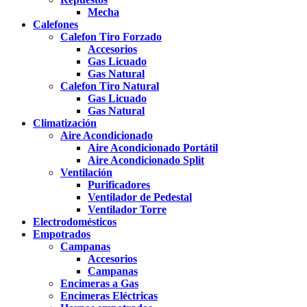
Mecha
Calefones
Calefon Tiro Forzado
Accesorios
Gas Licuado
Gas Natural
Calefon Tiro Natural
Gas Licuado
Gas Natural
Climatización
Aire Acondicionado
Aire Acondicionado Portátil
Aire Acondicionado Split
Ventilación
Purificadores
Ventilador de Pedestal
Ventilador Torre
Electrodomésticos
Empotrados
Campanas
Accesorios
Campanas
Encimeras a Gas
Encimeras Eléctricas