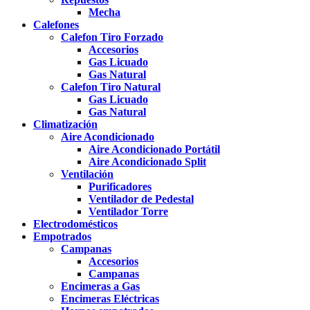
Mecha
Calefones
Calefon Tiro Forzado
Accesorios
Gas Licuado
Gas Natural
Calefon Tiro Natural
Gas Licuado
Gas Natural
Climatización
Aire Acondicionado
Aire Acondicionado Portátil
Aire Acondicionado Split
Ventilación
Purificadores
Ventilador de Pedestal
Ventilador Torre
Electrodomésticos
Empotrados
Campanas
Accesorios
Campanas
Encimeras a Gas
Encimeras Eléctricas