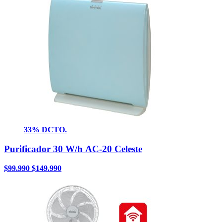
33% DCTO.
Purificador 30 W/h AC-20 Celeste
$
99.990
$
149.990