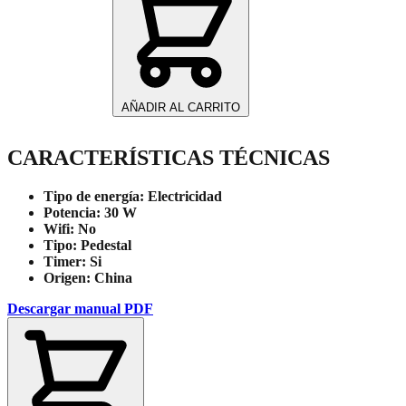
Motor
DC
14"
VP35-
DC
cantidad
AÑADIR AL CARRITO
CARACTERÍSTICAS TÉCNICAS
Tipo de energía:
Electricidad
Potencia:
30 W
Wifi:
No
Tipo:
Pedestal
Timer:
Si
Origen:
China
Descargar manual PDF