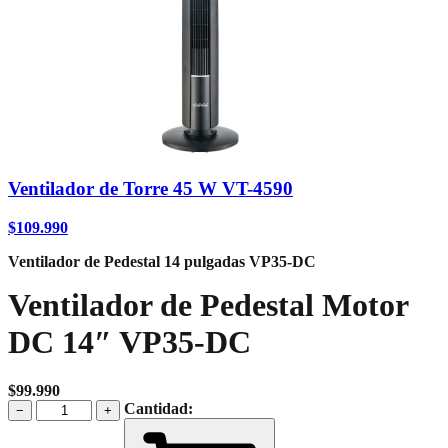
Ventilador de Torre 45 W VT-4590
$
109.990
Ventilador de Pedestal 14 pulgadas VP35-DC
Ventilador de Pedestal Motor
DC 14″ VP35-DC
$
99.990
Ventilador
Cantidad:
−
+
de
Pedestal