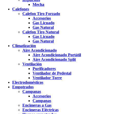
Mecha
Calefones
Calefon Tiro Forzado
Accesorios
Gas Licuado
Gas Natural
Calefon Tiro Natural
Gas Licuado
Gas Natural
Climatización
Aire Acondicionado
Aire Acondicionado Portátil
Aire Acondicionado Split
Ventilación
Purificadores
Ventilador de Pedestal
Ventilador Torre
Electrodomésticos
Empotrados
Campanas
Accesorios
Campanas
Encimeras a Gas
Encimeras Eléctricas