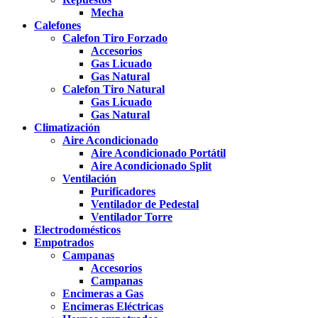
Mecha
Calefones
Calefon Tiro Forzado
Accesorios
Gas Licuado
Gas Natural
Calefon Tiro Natural
Gas Licuado
Gas Natural
Climatización
Aire Acondicionado
Aire Acondicionado Portátil
Aire Acondicionado Split
Ventilación
Purificadores
Ventilador de Pedestal
Ventilador Torre
Electrodomésticos
Empotrados
Campanas
Accesorios
Campanas
Encimeras a Gas
Encimeras Eléctricas