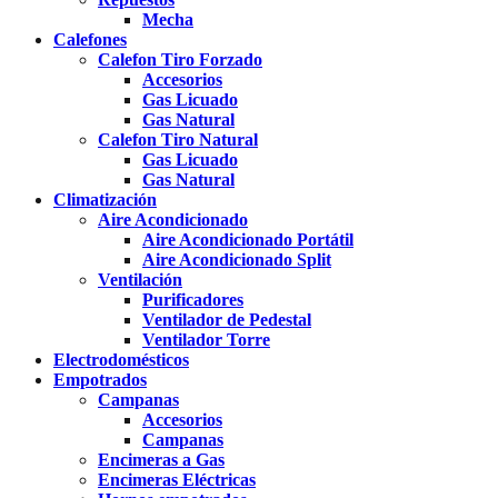
Mecha
Calefones
Calefon Tiro Forzado
Accesorios
Gas Licuado
Gas Natural
Calefon Tiro Natural
Gas Licuado
Gas Natural
Climatización
Aire Acondicionado
Aire Acondicionado Portátil
Aire Acondicionado Split
Ventilación
Purificadores
Ventilador de Pedestal
Ventilador Torre
Electrodomésticos
Empotrados
Campanas
Accesorios
Campanas
Encimeras a Gas
Encimeras Eléctricas