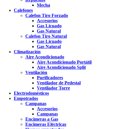
Mecha
Calefones
Calefon Tiro Forzado
Accesorios
Gas Licuado
Gas Natural
Calefon Tiro Natural
Gas Licuado
Gas Natural
Climatización
Aire Acondicionado
Aire Acondicionado Portátil
Aire Acondicionado Split
Ventilación
Purificadores
Ventilador de Pedestal
Ventilador Torre
Electrodomésticos
Empotrados
Campanas
Accesorios
Campanas
Encimeras a Gas
Encimeras Eléctricas