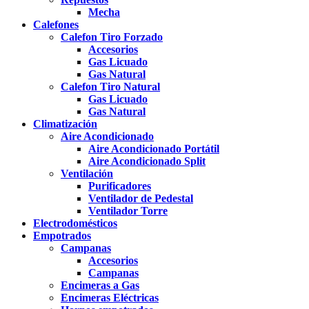
Mecha
Calefones
Calefon Tiro Forzado
Accesorios
Gas Licuado
Gas Natural
Calefon Tiro Natural
Gas Licuado
Gas Natural
Climatización
Aire Acondicionado
Aire Acondicionado Portátil
Aire Acondicionado Split
Ventilación
Purificadores
Ventilador de Pedestal
Ventilador Torre
Electrodomésticos
Empotrados
Campanas
Accesorios
Campanas
Encimeras a Gas
Encimeras Eléctricas