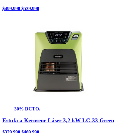
$
499.990
$
539.990
30% DCTO.
Estufa a Kerosene Láser 3,2 kW LC-33 Green
$
329.990
$
469.990