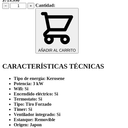
$
719.990
Estufa
Cantidad:
−
+
a
Kerosene
Tiro
Forzado
Wi-
Fi
3
kW
AÑADIR AL CARRITO
FF-
V30TW
cantidad
CARACTERÍSTICAS TÉCNICAS
Tipo de energía:
Kerosene
Potencia:
3 kW
Wifi:
Si
Encendido eléctrico:
Si
Termostato:
Si
Tipo:
Tiro Forzado
Timer:
Si
Ventilador integrado:
Si
Estanque:
Removible
Origen:
Japon