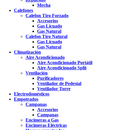
Mecha
Calefones
Calefon Tiro Forzado
Accesorios
Gas Licuado
Gas Natural
Calefon Tiro Natural
Gas Licuado
Gas Natural
Climatización
Aire Acondicionado
Aire Acondicionado Portátil
Aire Acondicionado Split
Ventilación
Purificadores
Ventilador de Pedestal
Ventilador Torre
Electrodomésticos
Empotrados
Campanas
Accesorios
Campanas
Encimeras a Gas
Encimeras Eléctricas