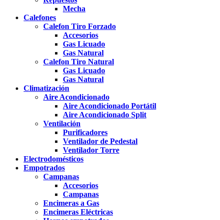
Mecha
Calefones
Calefon Tiro Forzado
Accesorios
Gas Licuado
Gas Natural
Calefon Tiro Natural
Gas Licuado
Gas Natural
Climatización
Aire Acondicionado
Aire Acondicionado Portátil
Aire Acondicionado Split
Ventilación
Purificadores
Ventilador de Pedestal
Ventilador Torre
Electrodomésticos
Empotrados
Campanas
Accesorios
Campanas
Encimeras a Gas
Encimeras Eléctricas