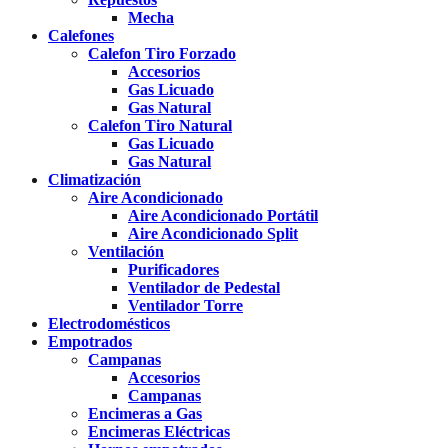
Mecha
Calefones
Calefon Tiro Forzado
Accesorios
Gas Licuado
Gas Natural
Calefon Tiro Natural
Gas Licuado
Gas Natural
Climatización
Aire Acondicionado
Aire Acondicionado Portátil
Aire Acondicionado Split
Ventilación
Purificadores
Ventilador de Pedestal
Ventilador Torre
Electrodomésticos
Empotrados
Campanas
Accesorios
Campanas
Encimeras a Gas
Encimeras Eléctricas