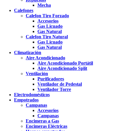
Mecha
Calefones
Calefon Tiro Forzado
Accesorios
Gas Licuado
Gas Natural
Calefon Tiro Natural
Gas Licuado
Gas Natural
Climatización
Aire Acondicionado
Aire Acondicionado Portátil
Aire Acondicionado Split
Ventilación
Purificadores
Ventilador de Pedestal
Ventilador Torre
Electrodomésticos
Empotrados
Campanas
Accesorios
Campanas
Encimeras a Gas
Encimeras Eléctricas