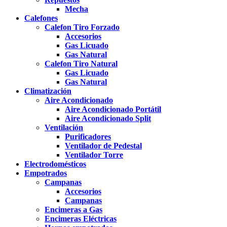
Mecha
Calefones
Calefon Tiro Forzado
Accesorios
Gas Licuado
Gas Natural
Calefon Tiro Natural
Gas Licuado
Gas Natural
Climatización
Aire Acondicionado
Aire Acondicionado Portátil
Aire Acondicionado Split
Ventilación
Purificadores
Ventilador de Pedestal
Ventilador Torre
Electrodomésticos
Empotrados
Campanas
Accesorios
Campanas
Encimeras a Gas
Encimeras Eléctricas