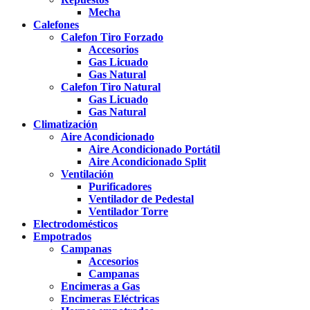
Mecha
Calefones
Calefon Tiro Forzado
Accesorios
Gas Licuado
Gas Natural
Calefon Tiro Natural
Gas Licuado
Gas Natural
Climatización
Aire Acondicionado
Aire Acondicionado Portátil
Aire Acondicionado Split
Ventilación
Purificadores
Ventilador de Pedestal
Ventilador Torre
Electrodomésticos
Empotrados
Campanas
Accesorios
Campanas
Encimeras a Gas
Encimeras Eléctricas