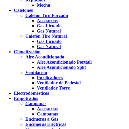
Mecha
Calefones
Calefon Tiro Forzado
Accesorios
Gas Licuado
Gas Natural
Calefon Tiro Natural
Gas Licuado
Gas Natural
Climatización
Aire Acondicionado
Aire Acondicionado Portátil
Aire Acondicionado Split
Ventilación
Purificadores
Ventilador de Pedestal
Ventilador Torre
Electrodomésticos
Empotrados
Campanas
Accesorios
Campanas
Encimeras a Gas
Encimeras Eléctricas