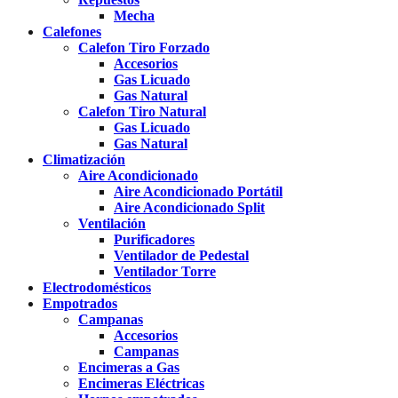
Mecha
Calefones
Calefon Tiro Forzado
Accesorios
Gas Licuado
Gas Natural
Calefon Tiro Natural
Gas Licuado
Gas Natural
Climatización
Aire Acondicionado
Aire Acondicionado Portátil
Aire Acondicionado Split
Ventilación
Purificadores
Ventilador de Pedestal
Ventilador Torre
Electrodomésticos
Empotrados
Campanas
Accesorios
Campanas
Encimeras a Gas
Encimeras Eléctricas