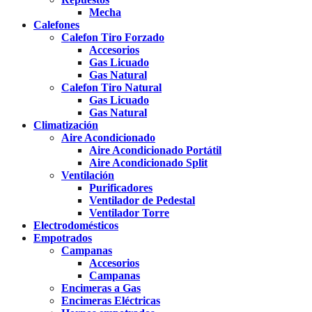
Mecha
Calefones
Calefon Tiro Forzado
Accesorios
Gas Licuado
Gas Natural
Calefon Tiro Natural
Gas Licuado
Gas Natural
Climatización
Aire Acondicionado
Aire Acondicionado Portátil
Aire Acondicionado Split
Ventilación
Purificadores
Ventilador de Pedestal
Ventilador Torre
Electrodomésticos
Empotrados
Campanas
Accesorios
Campanas
Encimeras a Gas
Encimeras Eléctricas