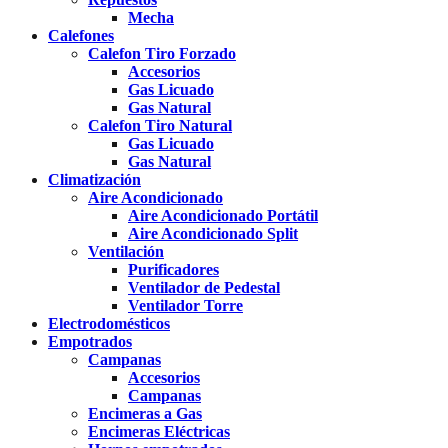
Mecha
Calefones
Calefon Tiro Forzado
Accesorios
Gas Licuado
Gas Natural
Calefon Tiro Natural
Gas Licuado
Gas Natural
Climatización
Aire Acondicionado
Aire Acondicionado Portátil
Aire Acondicionado Split
Ventilación
Purificadores
Ventilador de Pedestal
Ventilador Torre
Electrodomésticos
Empotrados
Campanas
Accesorios
Campanas
Encimeras a Gas
Encimeras Eléctricas