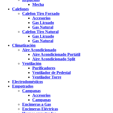
Mecha
Calefones
Calefon Tiro Forzado
Accesorios
Gas Licuado
Gas Natural
Calefon Tiro Natural
Gas Licuado
Gas Natural
Climatización
Aire Acondicionado
Aire Acondicionado Portátil
Aire Acondicionado Split
Ventilación
Purificadores
Ventilador de Pedestal
Ventilador Torre
Electrodomésticos
Empotrados
Campanas
Accesorios
Campanas
Encimeras a Gas
Encimeras Eléctricas