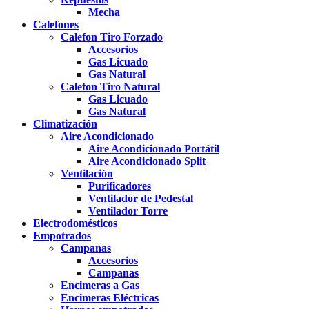
Mecha
Calefones
Calefon Tiro Forzado
Accesorios
Gas Licuado
Gas Natural
Calefon Tiro Natural
Gas Licuado
Gas Natural
Climatización
Aire Acondicionado
Aire Acondicionado Portátil
Aire Acondicionado Split
Ventilación
Purificadores
Ventilador de Pedestal
Ventilador Torre
Electrodomésticos
Empotrados
Campanas
Accesorios
Campanas
Encimeras a Gas
Encimeras Eléctricas