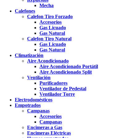
Mecha
Calefones
Calefon Tiro Forzado
Accesorios
Gas Licuado
Gas Natural
Calefon Tiro Natural
Gas Licuado
Gas Natural
Climatización
Aire Acondicionado
Aire Acondicionado Portátil
Aire Acondicionado Split
Ventilación
Purificadores
Ventilador de Pedestal
Ventilador Torre
Electrodomésticos
Empotrados
Campanas
Accesorios
Campanas
Encimeras a Gas
Encimeras Eléctricas