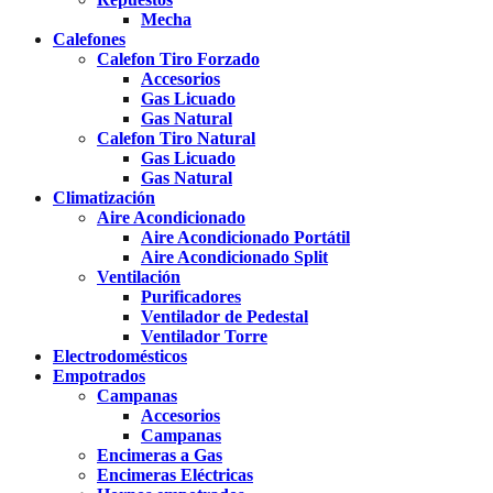
Mecha
Calefones
Calefon Tiro Forzado
Accesorios
Gas Licuado
Gas Natural
Calefon Tiro Natural
Gas Licuado
Gas Natural
Climatización
Aire Acondicionado
Aire Acondicionado Portátil
Aire Acondicionado Split
Ventilación
Purificadores
Ventilador de Pedestal
Ventilador Torre
Electrodomésticos
Empotrados
Campanas
Accesorios
Campanas
Encimeras a Gas
Encimeras Eléctricas