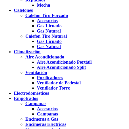
Mecha
Calefones
Calefon Tiro Forzado
Accesorios
Gas Licuado
Gas Natural
Calefon Tiro Natural
Gas Licuado
Gas Natural
Climatización
Aire Acondicionado
Aire Acondicionado Portátil
Aire Acondicionado Split
Ventilación
Purificadores
Ventilador de Pedestal
Ventilador Torre
Electrodomésticos
Empotrados
Campanas
Accesorios
Campanas
Encimeras a Gas
Encimeras Eléctricas