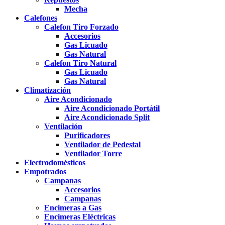
Mecha
Calefones
Calefon Tiro Forzado
Accesorios
Gas Licuado
Gas Natural
Calefon Tiro Natural
Gas Licuado
Gas Natural
Climatización
Aire Acondicionado
Aire Acondicionado Portátil
Aire Acondicionado Split
Ventilación
Purificadores
Ventilador de Pedestal
Ventilador Torre
Electrodomésticos
Empotrados
Campanas
Accesorios
Campanas
Encimeras a Gas
Encimeras Eléctricas