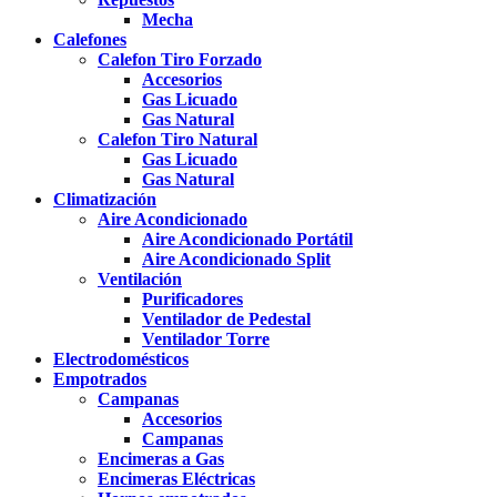
Mecha
Calefones
Calefon Tiro Forzado
Accesorios
Gas Licuado
Gas Natural
Calefon Tiro Natural
Gas Licuado
Gas Natural
Climatización
Aire Acondicionado
Aire Acondicionado Portátil
Aire Acondicionado Split
Ventilación
Purificadores
Ventilador de Pedestal
Ventilador Torre
Electrodomésticos
Empotrados
Campanas
Accesorios
Campanas
Encimeras a Gas
Encimeras Eléctricas