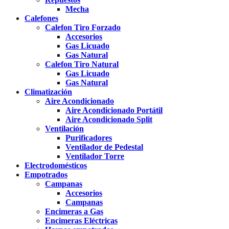
Mecha
Calefones
Calefon Tiro Forzado
Accesorios
Gas Licuado
Gas Natural
Calefon Tiro Natural
Gas Licuado
Gas Natural
Climatización
Aire Acondicionado
Aire Acondicionado Portátil
Aire Acondicionado Split
Ventilación
Purificadores
Ventilador de Pedestal
Ventilador Torre
Electrodomésticos
Empotrados
Campanas
Accesorios
Campanas
Encimeras a Gas
Encimeras Eléctricas