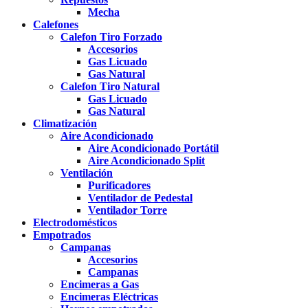
Mecha
Calefones
Calefon Tiro Forzado
Accesorios
Gas Licuado
Gas Natural
Calefon Tiro Natural
Gas Licuado
Gas Natural
Climatización
Aire Acondicionado
Aire Acondicionado Portátil
Aire Acondicionado Split
Ventilación
Purificadores
Ventilador de Pedestal
Ventilador Torre
Electrodomésticos
Empotrados
Campanas
Accesorios
Campanas
Encimeras a Gas
Encimeras Eléctricas