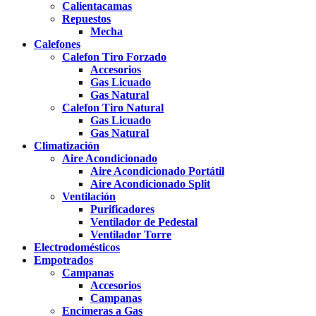
Calientacamas
Repuestos
Mecha
Calefones
Calefon Tiro Forzado
Accesorios
Gas Licuado
Gas Natural
Calefon Tiro Natural
Gas Licuado
Gas Natural
Climatización
Aire Acondicionado
Aire Acondicionado Portátil
Aire Acondicionado Split
Ventilación
Purificadores
Ventilador de Pedestal
Ventilador Torre
Electrodomésticos
Empotrados
Campanas
Accesorios
Campanas
Encimeras a Gas