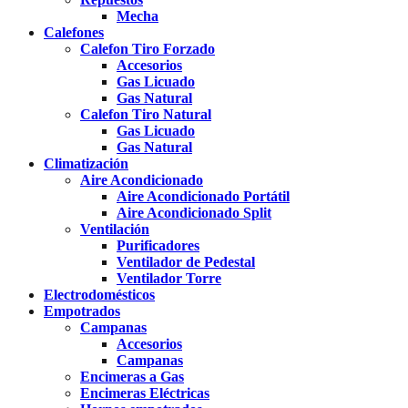
Mecha
Calefones
Calefon Tiro Forzado
Accesorios
Gas Licuado
Gas Natural
Calefon Tiro Natural
Gas Licuado
Gas Natural
Climatización
Aire Acondicionado
Aire Acondicionado Portátil
Aire Acondicionado Split
Ventilación
Purificadores
Ventilador de Pedestal
Ventilador Torre
Electrodomésticos
Empotrados
Campanas
Accesorios
Campanas
Encimeras a Gas
Encimeras Eléctricas